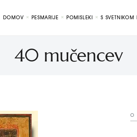
DOMOV
O MENI
DOMOV
PESMARIJE
POMISLEKI
S SVETNIKOM 
S SVETNIKOM NA TI
PREDSTAVE
KNJIGE
40 mučencev
KONTAKT
O