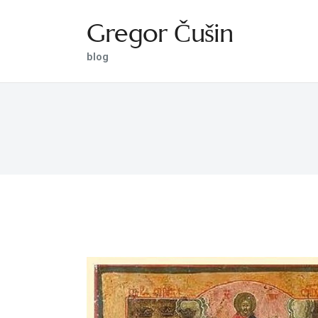
Gregor Čušin
Gregor Čušin
blog
blog