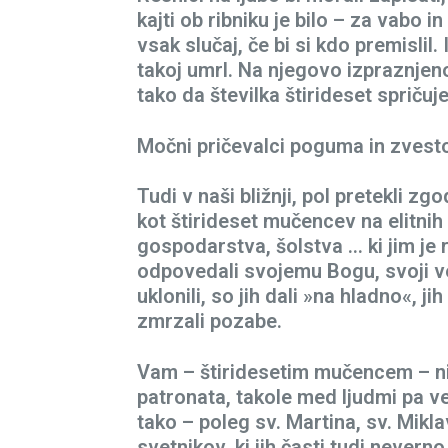
kajti ob ribniku je bilo – za vabo 
vsak slučaj, če bi si kdo premislil.
takoj umrl. Na njegovo izpraznjen
tako da številka štirideset spričuj
Močni pričevalci poguma in zvest
Tudi v naši bližnji, pol pretekli 
kot štirideset mučencev na elitnih
gospodarstva, šolstva … ki jim je r
odpovedali svojemu Bogu, svoji ver
uklonili, so jih dali »na hladno«, jih
zmrzali pozabe.
Vam – štiridesetim mučencem – n
patronata, takole med ljudmi pa ve
tako – poleg sv. Martina, sv. Mikl
svetnikov, ki jih časti tudi nevern