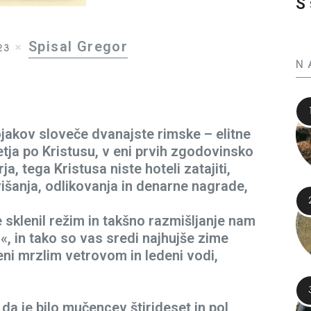
S 
Spisal Gregor
23
N
vojakov sloveče dvanajste rimske – elitne
letja po Kristusu, v eni prvih zgodovinsko
a, tega Kristusa niste hoteli zatajiti,
višanja, odlikovanja in denarne nagrade,
e sklenil režim in takšno razmišljanje nam
!«, in tako so vas sredi najhujše zime
čeni mrzlim vetrovom in ledeni vodi,
 da je bilo mučencev štirideset in pol,