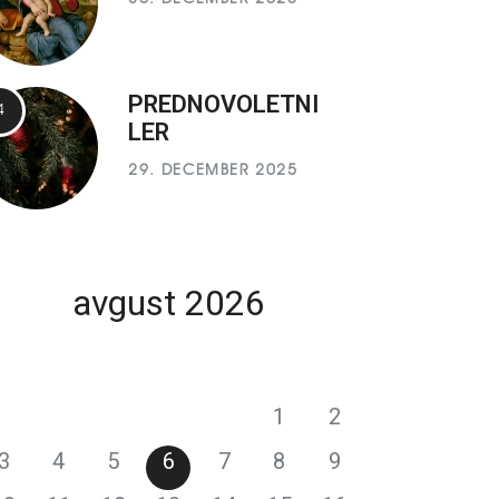
PREDNOVOLETNI
LER
29. DECEMBER 2025
avgust 2026
P
T
S
Č
P
S
N
1
2
3
4
5
6
7
8
9