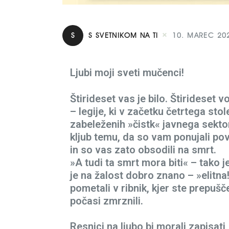
S
S SVETNIKOM NA TI
10. MAREC 20
Ljubi moji sveti mučenci!
Štirideset vas je bilo. Štirideset 
– legije, ki v začetku četrtega sto
zabeleženih »čistk« javnega sektorj
kljub temu, da so vam ponujali po
in so vas zato obsodili na smrt.
»A tudi ta smrt mora biti« – tako j
je na žalost dobro znano – »elitna
pometali v ribnik, kjer ste prepuš
počasi zmrznili.
Resnici na ljubo bi morali zapisati,