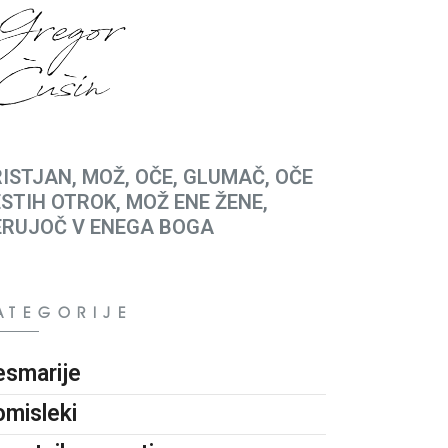
ISTJAN, MOŽ, OČE, GLUMAČ, OČE
STIH OTROK, MOŽ ENE ŽENE,
ERUJOČ V ENEGA BOGA
ATEGORIJE
esmarije
omisleki