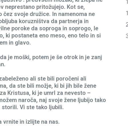
ev neprestano pritožujejo. Kot se,
o čez svoje družice. In namenoma ne
bljuba koruzništva da partnerja in
vilne poroke da soproga in soprogo, le
 ki postaneta eno meso, eno telo in si
em in glavo.
a je moški, potem je še otrok in je zanj
an.
zabeleženo ali ste bili poročeni ali
, da ste bili možje, ki bi jih bile žene
za Kristusa, ki je umrl za nevesto –
možem naroča, naj svoje žene ljubijo tako
storili. Vi ste tako ljubili.
rnite in izlijte na nas.