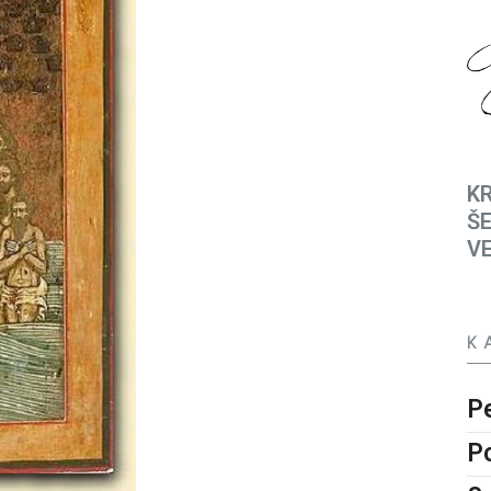
KR
ŠE
V
K
P
P