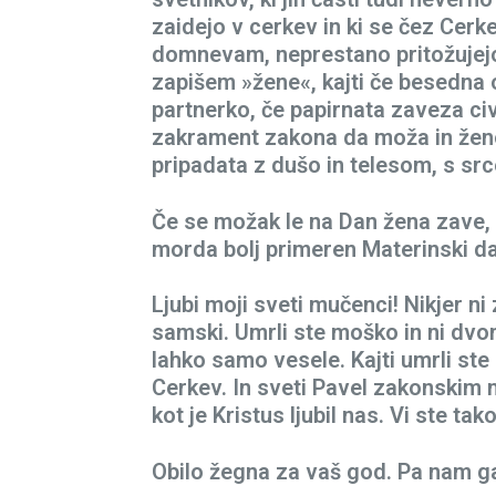
zaidejo v cerkev in ki se čez Cerk
domnevam, neprestano pritožujej
zapišem »žene«, kajti če besedna o
partnerko, če papirnata zaveza ci
zakrament zakona da moža in ženo,
pripadata z dušo in telesom, s src
Če se možak le na Dan žena zave, d
morda bolj primeren Materinski d
Ljubi moji sveti mučenci! Nikjer ni 
samski. Umrli ste moško in ni dvoma
lahko samo vesele. Kajti umrli ste 
Cerkev. In sveti Pavel zakonskim 
kot je Kristus ljubil nas. Vi ste tako 
Obilo žegna za vaš god. Pa nam ga v