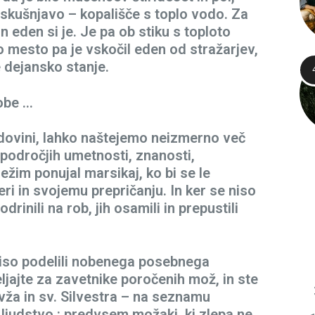
in skušnjavo – kopališče s toplo vodo. Za
 In eden si je. Je pa ob stiku s toploto
o mesto pa je vskočil eden od stražarjev,
e dejansko stanje.
obe …
zgodovini, lahko naštejemo neizmerno več
 področjih umetnosti, znanosti,
ežim ponujal marsikaj, ko bi se le
i in svojemu prepričanju. In ker se niso
 odrinili na rob, jih osamili in prepustili
iso podelili nobenega posebnega
ljajte za zavetnike poročenih mož, in ste
avža in sv. Silvestra – na seznamu
o ljudstvo : predvsem možaki, ki zlepa ne