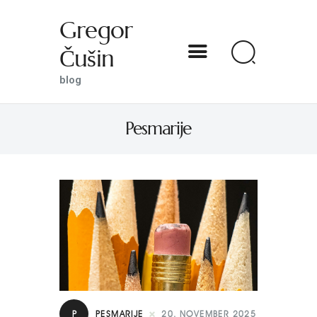
Gregor
Čušin
Gregor Čušin
blog
blog
Pesmarije
DOMOV
O MENI
S SVETNIKOM NA TI
PREDSTAVE
KNJIGE
KONTAKT
P
PESMARIJE
20. NOVEMBER 2025