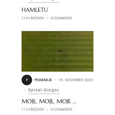
HAMLETU
114
VŠEČKOV
0
COMMENTS
P
PESMARIJE
18. NOVEMBER 2025
Spisal Gregor
MOJE, MOJE, MOJE …
113
VŠEČKOV
0
COMMENTS