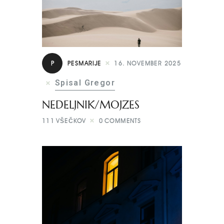
P
PESMARIJE
16. NOVEMBER 2025
Spisal Gregor
NEDELJNIK/MOJZES
111
VŠEČKOV
0
COMMENTS