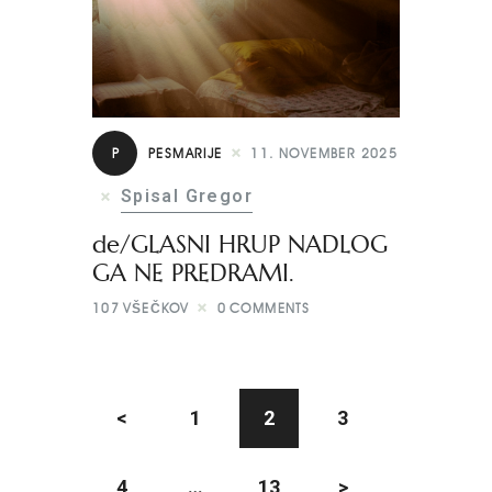
P
PESMARIJE
11. NOVEMBER 2025
Spisal Gregor
de/GLASNI HRUP NADLOG
GA NE PREDRAMI.
107
VŠEČKOV
0
COMMENTS
<
1
2
3
4
…
13
>