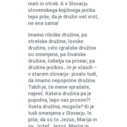
mati in otrok. A v Slovarju
slovenskega knjižnega jezika
lepo piše, da je družin več vrst,
ne ena sama!
Imamo ribiške družine, pa
strelske družine, lovske
družine, celo igralske družine
so omenjene, pa živalske
družine, čebelja na primer, pa
družine jezikov… In je včasih –
v starem slovarju- pisalo tudi,
da imamo nepopolne družine.
Takih je, če mene vprašate,
največ. Katera družina pa je
popolna, lepo vas prosim?!
Sveta družina, mogoče? Ki je
tudi omenjena v Slovarju. In
piše, da so to Jezus, Marija in
sv. Jožef. Jezus, Marija in