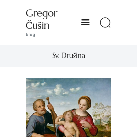
Gregor
Čušin
Gregor Čušin
blog
blog
Sv. Družina
DOMOV
O MENI
S SVETNIKOM NA TI
PREDSTAVE
KNJIGE
KONTAKT