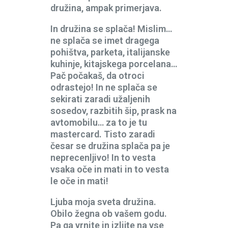
družina, ampak primerjava.
In družina se splača! Mislim…
ne splača se imet dragega
pohištva, parketa, italijanske
kuhinje, kitajskega porcelana…
Pač počakaš, da otroci
odrastejo! In ne splača se
sekirati zaradi užaljenih
sosedov, razbitih šip, prask na
avtomobilu… za to je tu
mastercard. Tisto zaradi
česar se družina splača pa je
neprecenljivo! In to vesta
vsaka oče in mati in to vesta
le oče in mati!
Ljuba moja sveta družina.
Obilo žegna ob vašem godu.
Pa ga vrnite in izlijte na vse