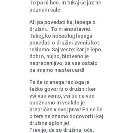
To pa ni hec. In tukaj še jaz ne
poznam šale.
Ali pa povedati kaj lepega o
družini… To ni enostavno.
Takoj, ko hočeš kaj lepega
povedati o družini zveniš kot
reklama. Saj veste: kar je lepo,
dobro, nujno, bistveno je
neprecenljivo, za vse ostalo
pa imamo mastercard!
Pa še iz enega razloga je
težko govoriti o družini: ker
vsi vse vemo, vsi se na vse
spoznamo in vsakdo je
prepričan v svoj prav! Pa se še
o tem ne znamo dogovoriti kaj
družina sploh je!
Pravijo, da so družina: oče,