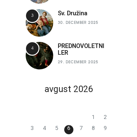
Sv. Družina
30. DECEMBER 2025
PREDNOVOLETNI
LER
29. DECEMBER 2025
avgust 2026
P
T
S
Č
P
S
N
1
2
3
4
5
6
7
8
9