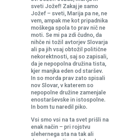
sveti Jožef! Zakaj je samo
Jožef – sveti, Marija pa ne, ne
vem, ampak me kot pripadnika
moškega spola to prav nič ne
moti. Se mi pa zdi čudno, da
nihče ni tožil avtorjev Slovarja
ali pa jih vsaj obtožil politične
nekorektnosti, saj so zapisali,
da je nepopolna družina tista,
kjer manjka eden od staršev.
In so morda prav zato spisali
nov Slovar, v katerem so
nepopolne družine zamenjale
enostarševske in istospolne.
In bom tu naredil piko.
Vsi smo vsi na ta svet prišli na
enak način – pri rojstvu
slehernega sta na tak ali