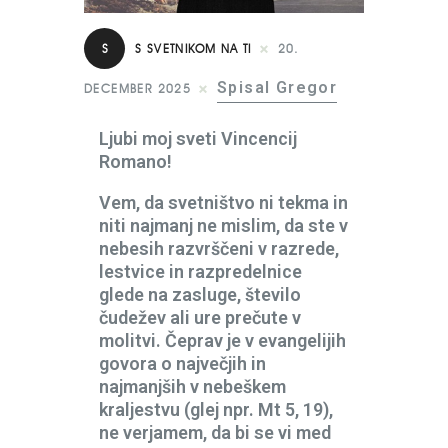
S
S SVETNIKOM NA TI
20.
Spisal Gregor
DECEMBER 2025
Ljubi moj sveti Vincencij
Romano!
Vem, da svetništvo ni tekma in
niti najmanj ne mislim, da ste v
nebesih razvrščeni v razrede,
lestvice in razpredelnice
glede na zasluge, število
čudežev ali ure prečute v
molitvi. Čeprav je v evangelijih
govora o največjih in
najmanjših v nebeškem
kraljestvu (glej npr. Mt 5, 19),
ne verjamem, da bi se vi med