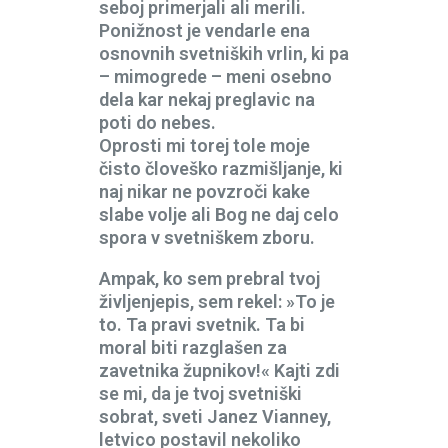
seboj primerjali ali merili.
Ponižnost je vendarle ena
osnovnih svetniških vrlin, ki pa
– mimogrede – meni osebno
dela kar nekaj preglavic na
poti do nebes.
Oprosti mi torej tole moje
čisto človeško razmišljanje, ki
naj nikar ne povzroči kake
slabe volje ali Bog ne daj celo
spora v svetniškem zboru.
Ampak, ko sem prebral tvoj
življenjepis, sem rekel: »To je
to. Ta pravi svetnik. Ta bi
moral biti razglašen za
zavetnika župnikov!« Kajti zdi
se mi, da je tvoj svetniški
sobrat, sveti Janez Vianney,
letvico postavil nekoliko