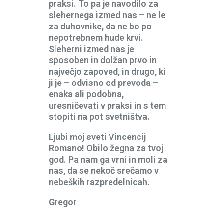
praksi. To pa je navodilo za
slehernega izmed nas – ne le
za duhovnike, da ne bo po
nepotrebnem hude krvi.
Sleherni izmed nas je
sposoben in dolžan prvo in
največjo zapoved, in drugo, ki
ji je – odvisno od prevoda –
enaka ali podobna,
uresničevati v praksi in s tem
stopiti na pot svetništva.
Ljubi moj sveti Vincencij
Romano! Obilo žegna za tvoj
god. Pa nam ga vrni in moli za
nas, da se nekoč srečamo v
nebeških razpredelnicah.
Gregor