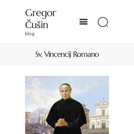
Gregor
Čušin
Gregor Čušin
blog
blog
Sv. Vincencij Romano
DOMOV
O MENI
S SVETNIKOM NA TI
PREDSTAVE
KNJIGE
KONTAKT