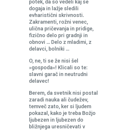
potek, da so vedeli kaj se
dogaja in lažje sledili
evharistični skrivnosti.
Zakramenti, rožni venec,
ulična pričevanja in pridige,
fizično delo pri gradnji in
obnovi … Delo z mladimi, z
delavci, bolniki …
O, ne, ti se že nisi šel
»gospoda«! Klicali so te:
slavni garač in neutrudni
delavec!
Berem, da svetnik nisi postal
zaradi nauka ali čudežev,
temveč zato, ker si ljudem
pokazal, kako je treba Božjo
ljubezen in ljubezen do
bližnjega uresničevati v