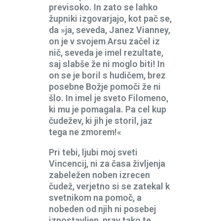
previsoko. In zato se lahko
župniki izgovarjajo, kot pač se,
da »ja, seveda, Janez Vianney,
on je v svojem Arsu začel iz
nič, seveda je imel rezultate,
saj slabše že ni moglo biti! In
on se je boril s hudičem, brez
posebne Božje pomoči že ni
šlo. In imel je sveto Filomeno,
ki mu je pomagala. Pa cel kup
čudežev, ki jih je storil, jaz
tega ne zmorem!«
Pri tebi, ljubi moj sveti
Vincencij, ni za časa življenja
zabeležen noben izrecen
čudež, verjetno si se zatekal k
svetnikom na pomoč, a
nobeden od njih ni posebej
izpostavljen, prav tako te