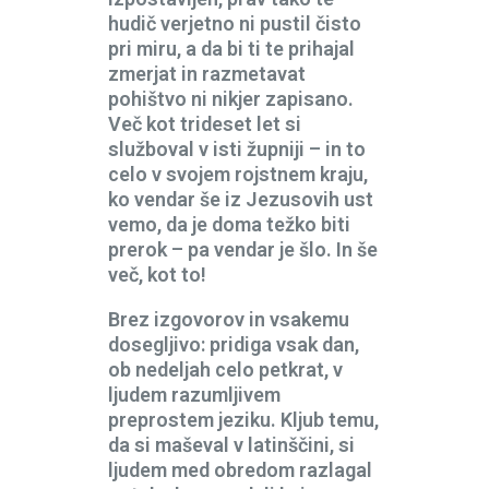
hudič verjetno ni pustil čisto
pri miru, a da bi ti te prihajal
zmerjat in razmetavat
pohištvo ni nikjer zapisano.
Več kot trideset let si
služboval v isti župniji – in to
celo v svojem rojstnem kraju,
ko vendar še iz Jezusovih ust
vemo, da je doma težko biti
prerok – pa vendar je šlo. In še
več, kot to!
Brez izgovorov in vsakemu
dosegljivo: pridiga vsak dan,
ob nedeljah celo petkrat, v
ljudem razumljivem
preprostem jeziku. Kljub temu,
da si maševal v latinščini, si
ljudem med obredom razlagal