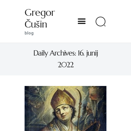
Gregor
Čušin
Gregor Čušin
blog
blog
Daily Archives: 16. junij
DOMOV
2022
O MENI
S SVETNIKOM NA TI
PREDSTAVE
KNJIGE
KONTAKT