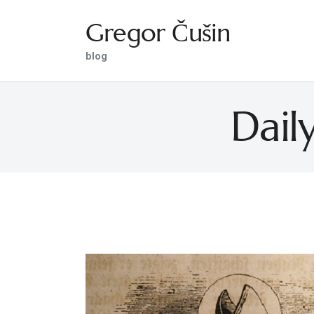
Gregor Čušin
Gregor Čušin
blog
blog
Dail