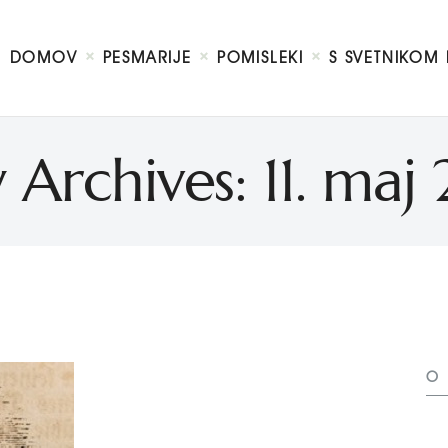
DOMOV
O MENI
DOMOV
PESMARIJE
POMISLEKI
S SVETNIKOM 
S SVETNIKOM NA TI
PREDSTAVE
KNJIGE
y Archives: 11. maj
KONTAKT
O