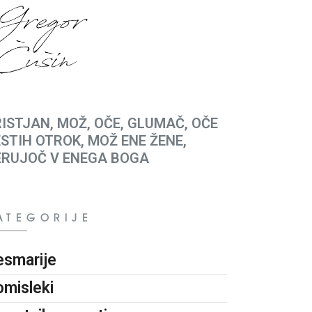
ISTJAN, MOŽ, OČE, GLUMAČ, OČE
STIH OTROK, MOŽ ENE ŽENE,
ERUJOČ V ENEGA BOGA
ATEGORIJE
esmarije
omisleki