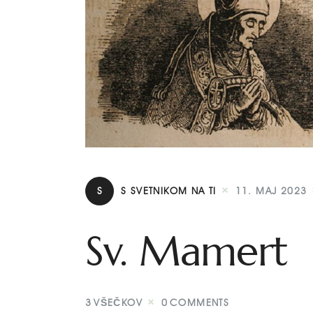
S
S SVETNIKOM NA TI
11. MAJ 2023
Sv. Mamert
3
VŠEČKOV
0
COMMENTS