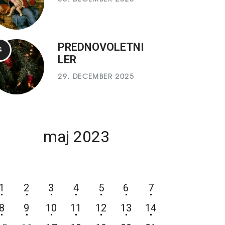
PREDNOVOLETNI
LER
29. DECEMBER 2025
maj 2023
P
T
S
Č
P
S
N
1
2
3
4
5
6
7
8
9
10
11
12
13
14