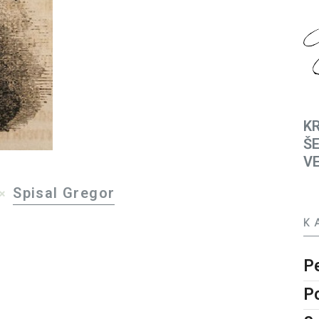
KR
ŠE
V
Spisal Gregor
K
P
P