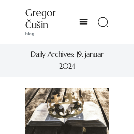
Gregor
Čušin
Gregor Čušin
blog
blog
Daily Archives: 19. januar
DOMOV
2024
O MENI
S SVETNIKOM NA TI
PREDSTAVE
KNJIGE
KONTAKT