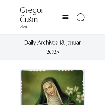
Gregor
Čušin
Gregor Čušin
blog
blog
Daily Archives: 18. januar
DOMOV
2025
O MENI
S SVETNIKOM NA TI
PREDSTAVE
KNJIGE
KONTAKT