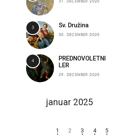
31. DECEMBER 2025
Sv. Družina
30. DECEMBER 2025
PREDNOVOLETNI
LER
29. DECEMBER 2025
januar 2025
P
T
S
Č
P
S
N
1
2
3
4
5