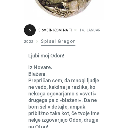
S
S SVETNIKOM NA TI
14. JANUAR
Spisal Gregor
2022
Ljubi moj Odon!
Iz Novare.
Blaženi.
Prepričan sem, da mnogi ljudje
ne vedo, kakšna je razlika, ko
nekoga ogovarjamo s »sveti«
drugega pa z »blaženi«. Da ne
bom šel v detajle, ampak
približno taka kot, če tvoje ime
nekje izgovarjajo Odon, drugje
pa Oton!