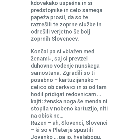
kdovekako uspešna in si
predstojnike in celo samega
papeža prosil, da so te
razrešili te zoprne službe in
odrešili verjetno še bolj
zoprnih Slovencev.
Končal pa si »blažen med
ženami«, saj si prevzel
duhovno vodenje nunskega
samostana. Zgradili so ti
posebno – kartuzijansko –
celico ob cerkvici in si od tam
hodil pridigat redovnicam …
kajti: ženska noga še menda ni
stopila v nobeno kartuzijo, niti
na obisk ne…
Razen – ah, Slovenci, Slovenci
– ki so v Pleterje spustili
Jovanko … pa jo, hvalabogu,