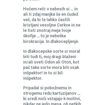
Hočem reči: v nebesih si … in
ali ti zdaj manjka še en čudež
več, da bi te lahko častili
kristjani vesoljne Cerkve in ne
le tisti znotraj meja tvoje
škofije … to je nebeška
birokracija. In dlakocepljenje.
In dlakocepske sorte si moral
biti tudi ti, moj dragi blaženi
in/ali sveti Odon ali Oton, kot
pač take sorte mora biti vsak
inšpektor! In to si bil:
inšpektor.
Pripadal si pobožnemu in
strogemu redu kartuzijanov …
ki sredi noči vstajajo k molitvi,
nikdar ne jedo mesa, ob petkih