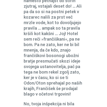
namesto petnajst do štirih
zjutraj, vstajali deset do! … Ali
pa da so si na postni petek v
kozarec nalili za prst več
mrzle vode, kot to dovoljujejo
pravila … ampak so ta pravila
kršili kot kakšni … Joj! Hotel
sem reči »frančiškani«, pa ne
bom. Pa ne zato, ker ne bi bil
mnenja, da če kdo, znajo
frančiškovi bosonogi ubožni
bratje presmučati skozi ideje
svojega ustanovitelja, pač pa
tega ne bom rekel zgolj zato,
ker je v času, ko si se ti
Odon/Oton sprehajal po naših
krajih, Frančišek še prodajal
blago v očetovi trgovini!
No, tvoja inšpekcija ni bila