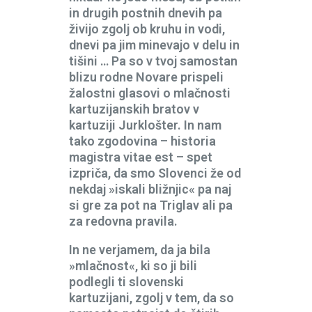
in drugih postnih dnevih pa
živijo zgolj ob kruhu in vodi,
dnevi pa jim minevajo v delu in
tišini … Pa so v tvoj samostan
blizu rodne Novare prispeli
žalostni glasovi o mlačnosti
kartuzijanskih bratov v
kartuziji Jurklošter. In nam
tako zgodovina – historia
magistra vitae est – spet
izpriča, da smo Slovenci že od
nekdaj »iskali bližnjic« pa naj
si gre za pot na Triglav ali pa
za redovna pravila.
In ne verjamem, da ja bila
»mlačnost«, ki so ji bili
podlegli ti slovenski
kartuzijani, zgolj v tem, da so