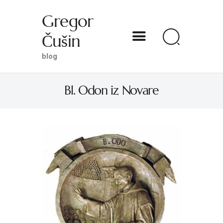
Gregor
Čušin
Gregor Čušin
blog
blog
Bl. Odon iz Novare
DOMOV
O MENI
S SVETNIKOM NA TI
PREDSTAVE
KNJIGE
KONTAKT