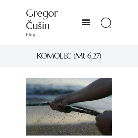
Gregor
Čušin
Gregor Čušin
blog
blog
KOMOLEC (Mt 6,27)
DOMOV
O MENI
S SVETNIKOM NA TI
PREDSTAVE
KNJIGE
KONTAKT