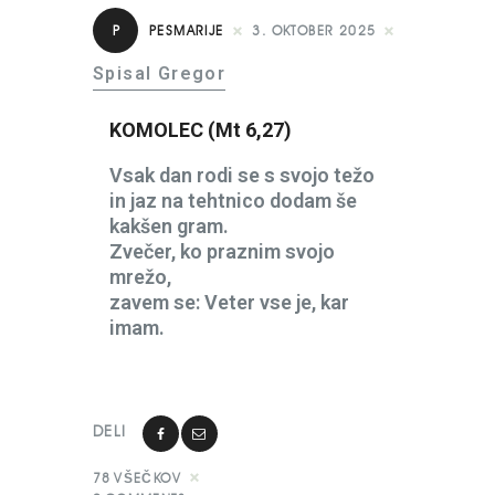
P
PESMARIJE
3. OKTOBER 2025
Spisal Gregor
KOMOLEC (Mt 6,27)
Vsak dan rodi se s svojo težo
in jaz na tehtnico dodam še
kakšen gram.
Zvečer, ko praznim svojo
mrežo,
zavem se: Veter vse je, kar
imam.
DELI
78
VŠEČKOV