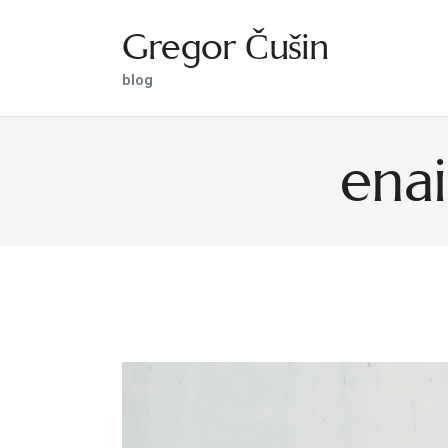
Gregor Čušin
Gregor Čušin
blog
blog
enai