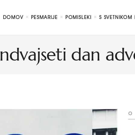
DOMOV
O MENI
DOMOV
PESMARIJE
POMISLEKI
S SVETNIKOM 
S SVETNIKOM NA TI
PREDSTAVE
KNJIGE
ndvajseti dan ad
KONTAKT
O