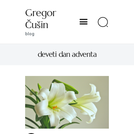
Gregor
Čušin
Gregor Čušin
blog
blog
deveti dan adventa
DOMOV
O MENI
S SVETNIKOM NA TI
PREDSTAVE
KNJIGE
KONTAKT