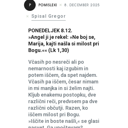
P
POMISLEKI
8. DECEMBER 2025
Spisal Gregor
PONEDELJEK 8.12.
»Angel ji je rekel: »Ne boj se,
Marija, kajti našla si milost pri
Bogu.«« (Lk 1,30)
Včasih po nesreči ali po
nemarnosti kaj izgubim in
potem iščem, da spet najdem.
Včasih pa iščem, česar nimam
in mi manjka in si želim najti.
Kljub enakemu postopku, dve
različni reči, predvsem pa dve
različni občutji. Razen, ko
iščem milost pri Bogu.
»Iščite in boste našli,« se glasi
nasvet. Ga upoštevam?