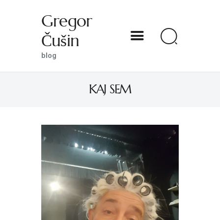
Gregor
Čušin
Gregor Čušin
blog
blog
KAJ SEM
DOMOV
O MENI
S SVETNIKOM NA TI
PREDSTAVE
KNJIGE
KONTAKT