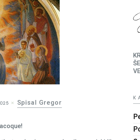
KR
ŠE
V
K
Spisal Gregor
2025
P
lacoque!
P