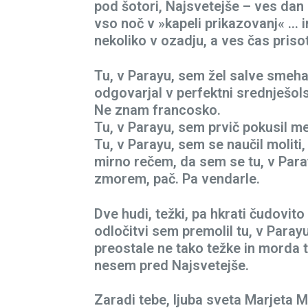
pod šotori, Najsvetejše – ves dan
vso noč v »kapeli prikazovanj« … in
nekoliko v ozadju, a ves čas priso
Tu, v Parayu, sem žel salve smeh
odgovarjal v perfektni srednješols
Ne znam francosko.
Tu, v Parayu, sem prvič pokusil m
Tu, v Parayu, sem se naučil moliti,
mirno rečem, da sem se tu, v Parayu
zmorem, pač. Pa vendarle.
Dve hudi, težki, pa hkrati čudovito 
odločitvi sem premolil tu, v Parayu
preostale ne tako težke in morda t
nesem pred Najsvetejše.
Zaradi tebe, ljuba sveta Marjeta M