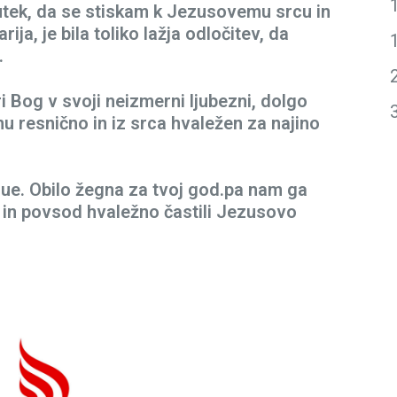
tek, da se stiskam k Jezusovemu srcu in
ija, je bila toliko lažja odločitev, da
.
i Bog v svoji neizmerni ljubezni, dolgo
u resnično in iz srca hvaležen za najino
ue. Obilo žegna za tvoj god.pa nam ga
o in povsod hvaležno častili Jezusovo