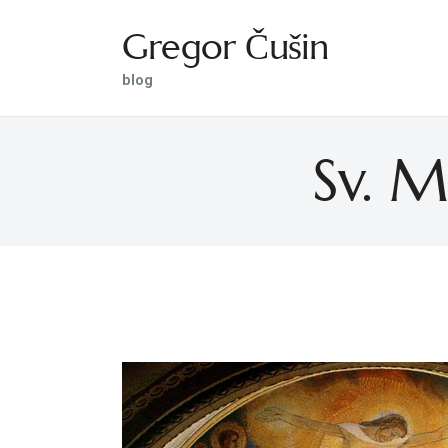
Gregor Čušin
Gregor Čušin
blog
blog
Sv. M