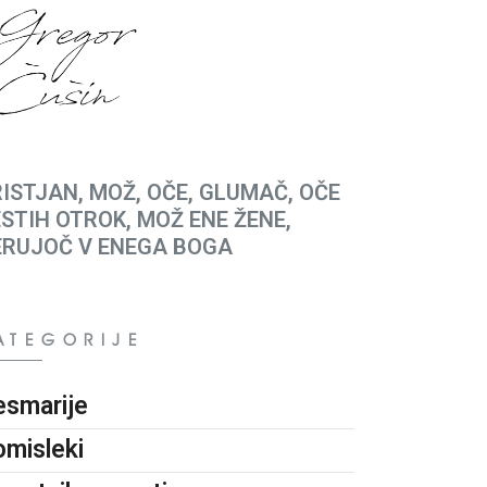
ISTJAN, MOŽ, OČE, GLUMAČ, OČE
STIH OTROK, MOŽ ENE ŽENE,
ERUJOČ V ENEGA BOGA
ATEGORIJE
esmarije
omisleki