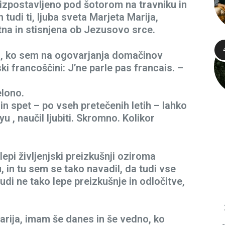
 izpostavljeno pod šotorom na travniku in
 tudi ti, ljuba sveta Marjeta Marija,
tna in stisnjena ob Jezusovo srce.
a, ko sem na ogovarjanja domačinov
ki francoščini: J’ne parle pas francais. –
elono.
 in spet – po vseh pretečenih letih – lahko
 , naučil ljubiti. Skromno. Kolikor
lepi življenjski preizkušnji oziroma
, in tu sem se tako navadil, da tudi vse
udi ne tako lepe preizkušnje in odločitve,
arija, imam še danes in še vedno, ko