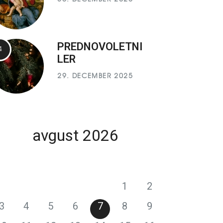
PREDNOVOLETNI
LER
29. DECEMBER 2025
avgust 2026
P
T
S
Č
P
S
N
1
2
3
4
5
6
7
8
9