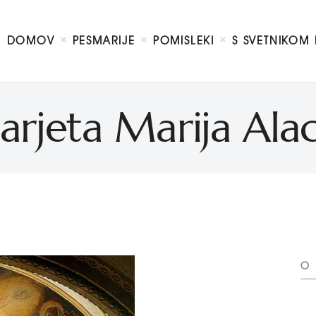
DOMOV
O MENI
DOMOV
PESMARIJE
POMISLEKI
S SVETNIKOM 
S SVETNIKOM NA TI
PREDSTAVE
KNJIGE
arjeta Marija Al
KONTAKT
O