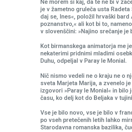
Ne morem si kaj, da te ne bi v zače
je v žametno gruleča usta Radeta Š
daj se, Ines«, položil hrvaški bar
poznanstvo,« ali kot bi to, nam
v slovenščini: »Najino srečanje je
Kot birmanskega animatorja me je 
nekaterimi pridnimi mladimi osebki 
Duhu, odpeljal v Paray le Monial.
Nič nismo vedeli ne o kraju ne o nj
sveta Marjeta Marija, a zvenelo je
izgovori »Paray le Monial« in bilo 
času, ko delj kot do Beljaka v tujin
Vse je bilo novo, vse je bilo v fran
po vseh pretečenih letih lahko mir
Starodavna romanska bazilika, čud