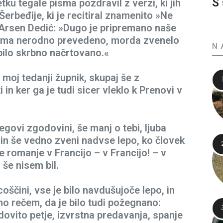
S 
tku tegale pisma pozdravil z verzi, ki jih
erbeđije, ki je recitiral znamenito »Ne
d Arsen Dedić: »Dugo je pripremano naše
enoma nerodno prevedeno, morda zvenelo
N
 bilo skrbno načrtovano.«
moj tedanji župnik, skupaj še z
in ker ga je tudi sicer vleklo k Prenovi v
egovi zgodovini, še manj o tebi, ljuba
 in še vedno zveni nadvse lepo, ko človek
je romanje v Francijo – v Francijo! – v
i še nisem bil.
coščini, vse je bilo navdušujoče lepo, in
no rečem, da je bilo tudi požegnano:
ovito petje, izvrstna predavanja, spanje