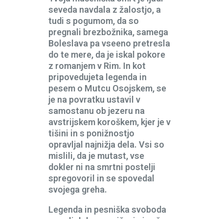
seveda navdala z žalostjo, a
tudi s pogumom, da so
pregnali brezbožnika, samega
Boleslava pa vseeno pretresla
do te mere, da je iskal pokore
z romanjem v Rim. In kot
pripovedujeta legenda in
pesem o Mutcu Osojskem, se
je na povratku ustavil v
samostanu ob jezeru na
avstrijskem koroškem, kjer je v
tišini in s ponižnostjo
opravljal najnižja dela. Vsi so
mislili, da je mutast, vse
dokler ni na smrtni postelji
spregovoril in se spovedal
svojega greha.
Legenda in pesniška svoboda