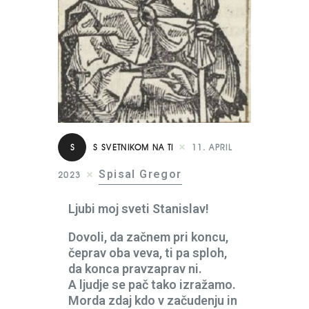
S
S SVETNIKOM NA TI
11. APRIL
Spisal Gregor
2023
Ljubi moj sveti Stanislav!
Dovoli, da začnem pri koncu,
čeprav oba veva, ti pa sploh,
da konca pravzaprav ni.
A ljudje se pač tako izražamo.
Morda zdaj kdo v začudenju in