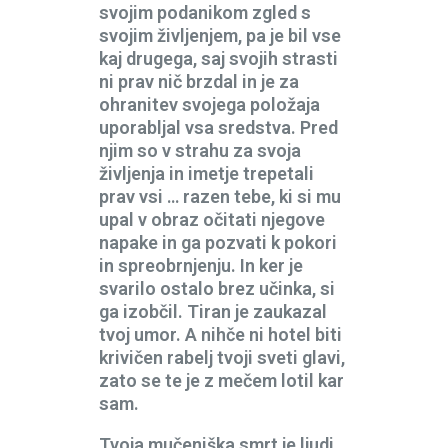
svojim podanikom zgled s
svojim življenjem, pa je bil vse
kaj drugega, saj svojih strasti
ni prav nič brzdal in je za
ohranitev svojega položaja
uporabljal vsa sredstva. Pred
njim so v strahu za svoja
življenja in imetje trepetali
prav vsi … razen tebe, ki si mu
upal v obraz očitati njegove
napake in ga pozvati k pokori
in spreobrnjenju. In ker je
svarilo ostalo brez učinka, si
ga izobčil. Tiran je zaukazal
tvoj umor. A nihče ni hotel biti
krivičen rabelj tvoji sveti glavi,
zato se te je z mečem lotil kar
sam.
Tvoja mučeniška smrt je ljudi