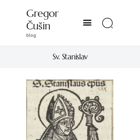
Gregor
Čušin
Gregor Čušin
blog
blog
Sv. Stanislav
DOMOV
O MENI
S SVETNIKOM NA TI
PREDSTAVE
KNJIGE
KONTAKT