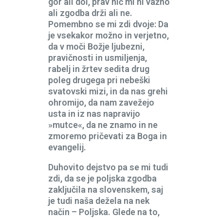
gor ali dol, prav nič mi ni važno
ali zgodba drži ali ne.
Pomembno se mi zdi dvoje: Da
je vsekakor možno in verjetno,
da v moči Božje ljubezni,
pravičnosti in usmiljenja,
rabelj in žrtev sedita drug
poleg drugega pri nebeški
svatovski mizi, in da nas grehi
ohromijo, da nam zavežejo
usta in iz nas napravijo
»mutce«, da ne znamo in ne
zmoremo pričevati za Boga in
evangelij.
Duhovito dejstvo pa se mi tudi
zdi, da se je poljska zgodba
zaključila na slovenskem, saj
je tudi naša dežela na nek
način – Poljska. Glede na to,