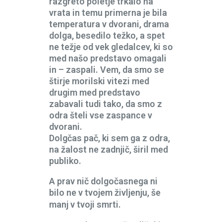
razgreto poletje trkalo na
vrata in temu primerna je bila
temperatura v dvorani, drama
dolga, besedilo težko, a spet
ne težje od vek gledalcev, ki so
med našo predstavo omagali
in – zaspali. Vem, da smo se
štirje morilski vitezi med
drugim med predstavo
zabavali tudi tako, da smo z
odra šteli vse zaspance v
dvorani.
Dolgčas pač, ki sem ga z odra,
na žalost ne zadnjič, širil med
publiko.
A prav nič dolgočasnega ni
bilo ne v tvojem življenju, še
manj v tvoji smrti.