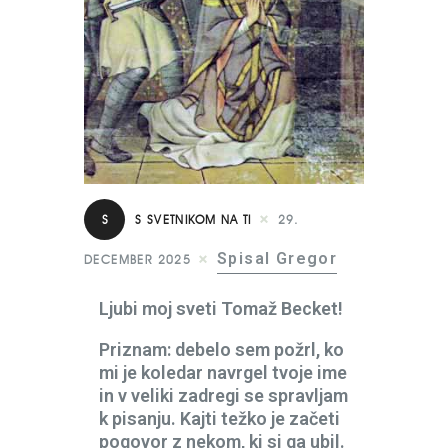
S
S SVETNIKOM NA TI
29.
Spisal Gregor
DECEMBER 2025
Ljubi moj sveti Tomaž Becket!
Priznam: debelo sem požrl, ko
mi je koledar navrgel tvoje ime
in v veliki zadregi se spravljam
k pisanju. Kajti težko je začeti
pogovor z nekom, ki si ga ubil.