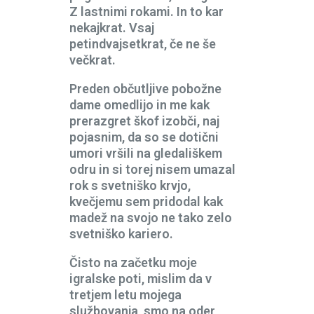
Z lastnimi rokami. In to kar
nekajkrat. Vsaj
petindvajsetkrat, če ne še
večkrat.
Preden občutljive pobožne
dame omedlijo in me kak
prerazgret škof izobči, naj
pojasnim, da so se dotični
umori vršili na gledališkem
odru in si torej nisem umazal
rok s svetniško krvjo,
kvečjemu sem pridodal kak
madež na svojo ne tako zelo
svetniško kariero.
Čisto na začetku moje
igralske poti, mislim da v
tretjem letu mojega
službovanja, smo na oder