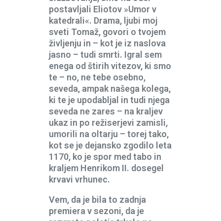
postavljali Eliotov »Umor v
katedrali«. Drama, ljubi moj
sveti Tomaž, govori o tvojem
življenju in – kot je iz naslova
jasno – tudi smrti. Igral sem
enega od štirih vitezov, ki smo
te – no, ne tebe osebno,
seveda, ampak našega kolega,
ki te je upodabljal in tudi njega
seveda ne zares – na kraljev
ukaz in po režiserjevi zamisli,
umorili na oltarju – torej tako,
kot se je dejansko zgodilo leta
1170, ko je spor med tabo in
kraljem Henrikom II. dosegel
krvavi vrhunec.
Vem, da je bila to zadnja
premiera v sezoni, da je