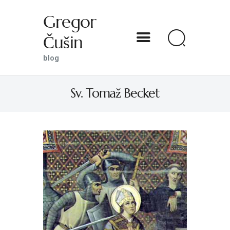
Gregor
Čušin
Gregor Čušin
blog
blog
Sv. Tomaž Becket
DOMOV
O MENI
S SVETNIKOM NA TI
PREDSTAVE
KNJIGE
KONTAKT