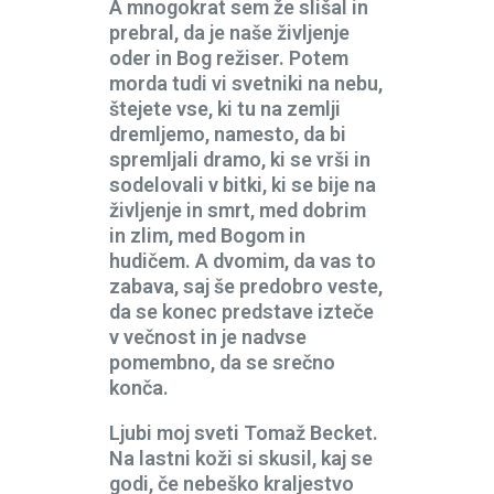
A mnogokrat sem že slišal in
prebral, da je naše življenje
oder in Bog režiser. Potem
morda tudi vi svetniki na nebu,
štejete vse, ki tu na zemlji
dremljemo, namesto, da bi
spremljali dramo, ki se vrši in
sodelovali v bitki, ki se bije na
življenje in smrt, med dobrim
in zlim, med Bogom in
hudičem. A dvomim, da vas to
zabava, saj še predobro veste,
da se konec predstave izteče
v večnost in je nadvse
pomembno, da se srečno
konča.
Ljubi moj sveti Tomaž Becket.
Na lastni koži si skusil, kaj se
godi, če nebeško kraljestvo