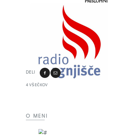
PRISLUHNI
DELI
4
VŠEČKOV
O MENI