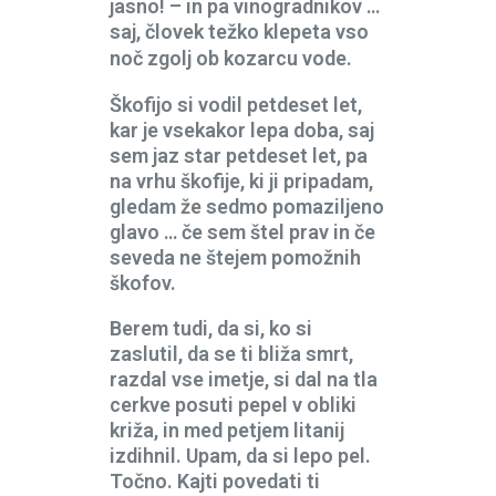
jasno! – in pa vinogradnikov …
saj, človek težko klepeta vso
noč zgolj ob kozarcu vode.
Škofijo si vodil petdeset let,
kar je vsekakor lepa doba, saj
sem jaz star petdeset let, pa
na vrhu škofije, ki ji pripadam,
gledam že sedmo pomaziljeno
glavo … če sem štel prav in če
seveda ne štejem pomožnih
škofov.
Berem tudi, da si, ko si
zaslutil, da se ti bliža smrt,
razdal vse imetje, si dal na tla
cerkve posuti pepel v obliki
križa, in med petjem litanij
izdihnil. Upam, da si lepo pel.
Točno. Kajti povedati ti