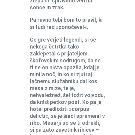
zlepa ne spravimo ven na
sonce in zrak.
Pa ravno tebi bom to pravil, ki
si tudi rad »ponočeval«.
Če gre verjeti legendi, si se
nekega četrtka tako
zaklepetal s prijateljem,
škofovskim sodrugom, da ne
ti ne on nista opazila, kdaj je
minila noč, in ko si zjutraj
lačnemu služabniku dal kos
mesa z mize, te je,
nehvaležnež, šel tožit vojvodu,
da kršiš petkov post. Ko pa je
hotel predložiti »corpus
delicti«, se je šnicl spremenil v
ribo. Mesarji so se ti odrekli,
si pa zato zavetnik ribičev –