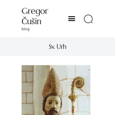
Gregor
Čušin
Gregor Čušin
blog
blog
Sv. Urh
DOMOV
O MENI
S SVETNIKOM NA TI
PREDSTAVE
KNJIGE
KONTAKT