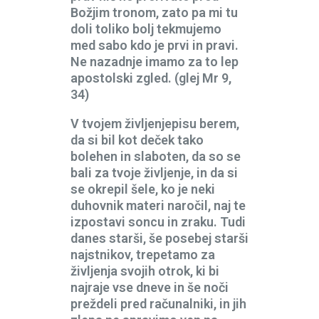
Božjim tronom, zato pa mi tu
doli toliko bolj tekmujemo
med sabo kdo je prvi in pravi.
Ne nazadnje imamo za to lep
apostolski zgled. (glej Mr 9,
34)
V tvojem življenjepisu berem,
da si bil kot deček tako
bolehen in slaboten, da so se
bali za tvoje življenje, in da si
se okrepil šele, ko je neki
duhovnik materi naročil, naj te
izpostavi soncu in zraku. Tudi
danes starši, še posebej starši
najstnikov, trepetamo za
življenja svojih otrok, ki bi
najraje vse dneve in še noči
preždeli pred računalniki, in jih