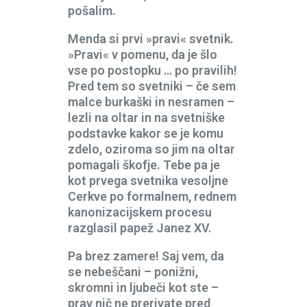
pošalim.
Menda si prvi »pravi« svetnik.
»Pravi« v pomenu, da je šlo
vse po postopku … po pravilih!
Pred tem so svetniki – če sem
malce burkaški in nesramen –
lezli na oltar in na svetniške
podstavke kakor se je komu
zdelo, oziroma so jim na oltar
pomagali škofje. Tebe pa je
kot prvega svetnika vesoljne
Cerkve po formalnem, rednem
kanonizacijskem procesu
razglasil papež Janez XV.
Pa brez zamere! Saj vem, da
se nebeščani – ponižni,
skromni in ljubeči kot ste –
prav nič ne prerivate pred