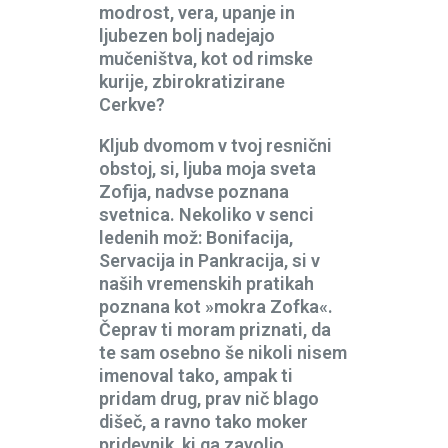
modrost, vera, upanje in
ljubezen bolj nadejajo
mučeništva, kot od rimske
kurije, zbirokratizirane
Cerkve?
Kljub dvomom v tvoj resnični
obstoj, si, ljuba moja sveta
Zofija, nadvse poznana
svetnica. Nekoliko v senci
ledenih mož: Bonifacija,
Servacija in Pankracija, si v
naših vremenskih pratikah
poznana kot »mokra Zofka«.
Čeprav ti moram priznati, da
te sam osebno še nikoli nisem
imenoval tako, ampak ti
pridam drug, prav nič blago
dišeč, a ravno tako moker
pridevnik, ki ga zavoljo