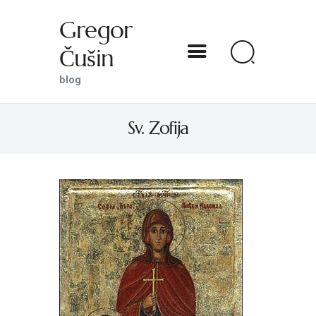
Gregor
Čušin
Gregor Čušin
blog
blog
Sv. Zofija
DOMOV
O MENI
S SVETNIKOM NA TI
PREDSTAVE
KNJIGE
KONTAKT