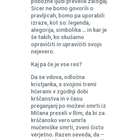
pobožne ljudi prevelik zalogaj.
Sicer ne bomo govorili o
pravljicah, bomo pa uporabili
izraze, kot so: legenda,
alegorija, simbolika … in kar je
še takih, ko skušamo
opravičiti in upravičiti svojo
nejevero.
Kaj pa če je vse res?
Da se vdova, odločna
kristjanka, s svojimi tremi
hčerami v zgodnji dobi
krščanstva in v času
preganjanj po moževi smrti iz
Milana preseli v Rim, da bi za
krščansko vero umrla
mučeniške smrti, zveni čisto
verjetno. Razen seveda, da –