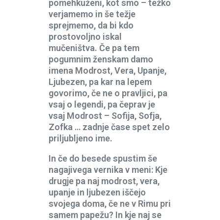
pomehkuženi, kot smo – težko
verjamemo in še težje
sprejmemo, da bi kdo
prostovoljno iskal
mučeništva. Če pa tem
pogumnim ženskam damo
imena Modrost, Vera, Upanje,
Ljubezen, pa kar na lepem
govorimo, če ne o pravljici, pa
vsaj o legendi, pa čeprav je
vsaj Modrost – Sofija, Sofja,
Zofka … zadnje čase spet zelo
priljubljeno ime.
In če do besede spustim še
nagajivega vernika v meni: Kje
drugje pa naj modrost, vera,
upanje in ljubezen iščejo
svojega doma, če ne v Rimu pri
samem papežu? In kje naj se