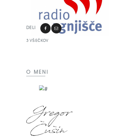
DELI
3
VŠEČKOV
O MENI