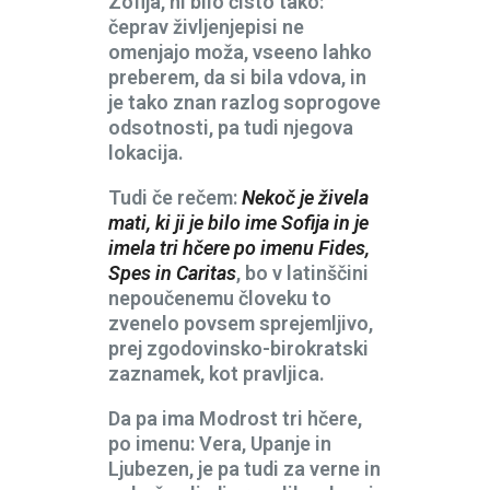
Zofija, ni bilo čisto tako:
čeprav življenjepisi ne
omenjajo moža, vseeno lahko
preberem, da si bila vdova, in
je tako znan razlog soprogove
odsotnosti, pa tudi njegova
lokacija.
Tudi če rečem:
Nekoč je živela
mati, ki ji je bilo ime Sofija in je
imela tri hčere po imenu Fides,
Spes in Caritas
, bo v latinščini
nepoučenemu človeku to
zvenelo povsem sprejemljivo,
prej zgodovinsko-birokratski
zaznamek, kot pravljica.
Da pa ima Modrost tri hčere,
po imenu: Vera, Upanje in
Ljubezen, je pa tudi za verne in