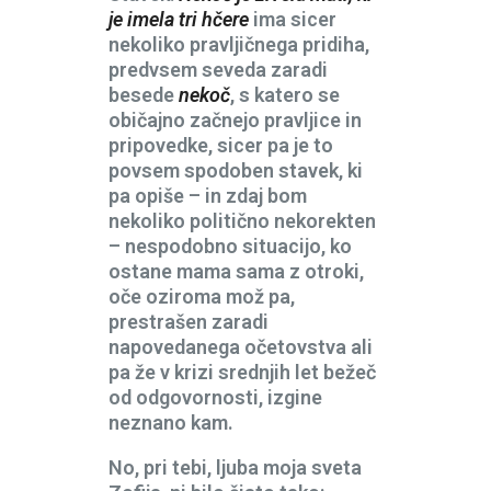
je imela tri hčere
ima sicer
nekoliko pravljičnega pridiha,
predvsem seveda zaradi
besede
nekoč
, s katero se
običajno začnejo pravljice in
pripovedke, sicer pa je to
povsem spodoben stavek, ki
pa opiše – in zdaj bom
nekoliko politično nekorekten
– nespodobno situacijo, ko
ostane mama sama z otroki,
oče oziroma mož pa,
prestrašen zaradi
napovedanega očetovstva ali
pa že v krizi srednjih let bežeč
od odgovornosti, izgine
neznano kam.
No, pri tebi, ljuba moja sveta