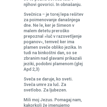
njihovi govorici. In obnašanju.
Svečnica – je torej lepa rešitev
za poimenovanje današnjega
dne. Ne le, ker je Simeon v
malem detetu preroško
prepoznal »luč v razsvetljenje
poganov«, temveč ker ima
plamen sveče obliko jezika. In
tudi na binkoštni dan, so se
zbranim nad glavami prikazali
jeziki, podobni plamenom (glej
Apd 2,3)
Sveča se daruje, ko sveti.
Sveča umre za luč. Za
svetlobo. Za ljubezen.
Mili moj Jezus. Pomagaj nam,
kakorkoli že imenujemo