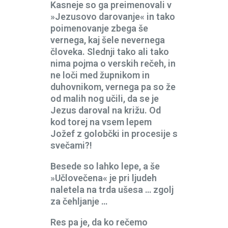
Kasneje so ga preimenovali v
»Jezusovo darovanje« in tako
poimenovanje zbega še
vernega, kaj šele nevernega
človeka. Slednji tako ali tako
nima pojma o verskih rečeh, in
ne loči med župnikom in
duhovnikom, vernega pa so že
od malih nog učili, da se je
Jezus daroval na križu. Od
kod torej na vsem lepem
Jožef z golobčki in procesije s
svečami?!
Besede so lahko lepe, a še
»Učlovečena« je pri ljudeh
naletela na trda ušesa … zgolj
za čehljanje …
Res pa je, da ko rečemo