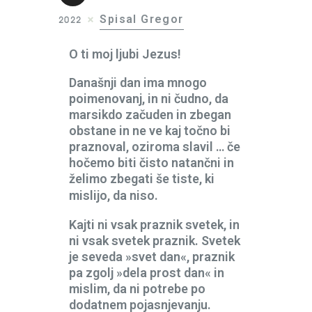
Spisal Gregor
2022
O ti moj ljubi Jezus!
Današnji dan ima mnogo
poimenovanj, in ni čudno, da
marsikdo začuden in zbegan
obstane in ne ve kaj točno bi
praznoval, oziroma slavil … če
hočemo biti čisto natančni in
želimo zbegati še tiste, ki
mislijo, da niso.
Kajti ni vsak praznik svetek, in
ni vsak svetek praznik. Svetek
je seveda »svet dan«, praznik
pa zgolj »dela prost dan« in
mislim, da ni potrebe po
dodatnem pojasnjevanju.