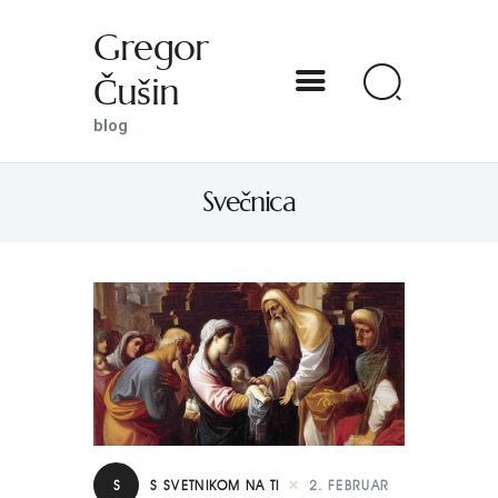
Gregor
Čušin
Gregor Čušin
blog
blog
Svečnica
DOMOV
O MENI
S SVETNIKOM NA TI
PREDSTAVE
KNJIGE
KONTAKT
S
S SVETNIKOM NA TI
2. FEBRUAR