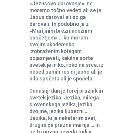
»Jezusovo darovanje«, ne
moremo točno vedeti ali se je
Jezus daroval ali so ga
darovali. In podobno je z
»Marijinim brezmadežnim
spočetjem« … ko moram
svojim akademsko
izobraženim kolegam
pojasnjevati, kakšne sorte
svetek je in ko, roko na srce, iz
besed samih res ni jasno ali je
bila spočeta ali je spočela.
Današnji dan je torej praznik in
svetek jezika. Jezika, milega
slovenskega jezika, jezika
dvojine, jezika ljubezni …
Jezika, ki je nekaterim svet,
drugim pa prazna marnja … in
se to pozna seveda tudi v