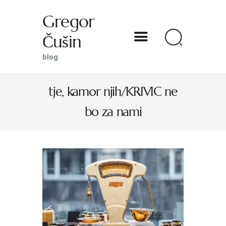
Gregor
Čušin
Gregor Čušin
blog
blog
tje, kamor njih/KRIVIC ne
DOMOV
bo za nami
O MENI
S SVETNIKOM NA TI
PREDSTAVE
KNJIGE
KONTAKT