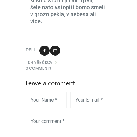
ki smo storili jih ali trpeli,
šele nato vstopiti bomo smeli
v grozo pekla, v nebesa ali
vice.
DELI
104
VŠEČKOV
0
COMMENTS
Leave a comment