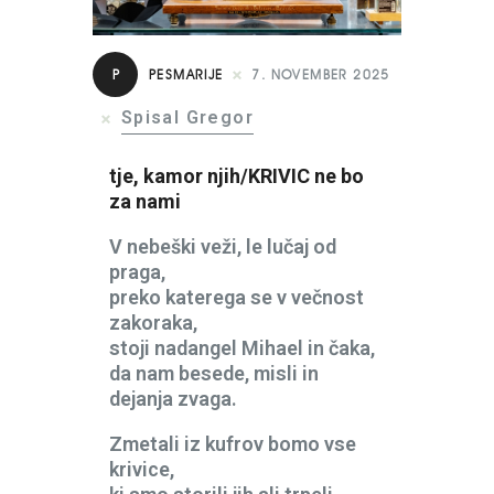
P
PESMARIJE
7. NOVEMBER 2025
Spisal Gregor
tje, kamor njih/KRIVIC ne bo
za nami
V nebeški veži, le lučaj od
praga,
preko katerega se v večnost
zakoraka,
stoji nadangel Mihael in čaka,
da nam besede, misli in
dejanja zvaga.
Zmetali iz kufrov bomo vse
krivice,