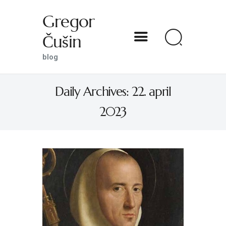
Gregor
Čušin
Gregor Čušin
blog
blog
Daily Archives: 22. april
DOMOV
2023
O MENI
S SVETNIKOM NA TI
PREDSTAVE
KNJIGE
KONTAKT