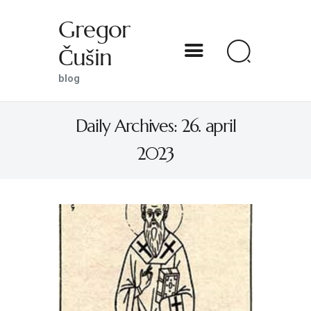
Gregor
Čušin
Gregor Čušin
blog
blog
Daily Archives: 26. april
DOMOV
2023
O MENI
S SVETNIKOM NA TI
PREDSTAVE
KNJIGE
KONTAKT