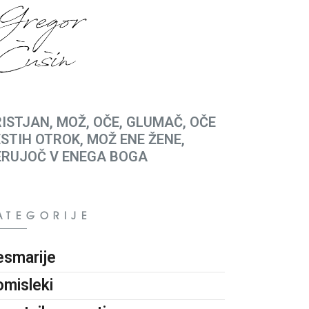
ISTJAN, MOŽ, OČE, GLUMAČ, OČE
STIH OTROK, MOŽ ENE ŽENE,
ERUJOČ V ENEGA BOGA
ATEGORIJE
esmarije
omisleki