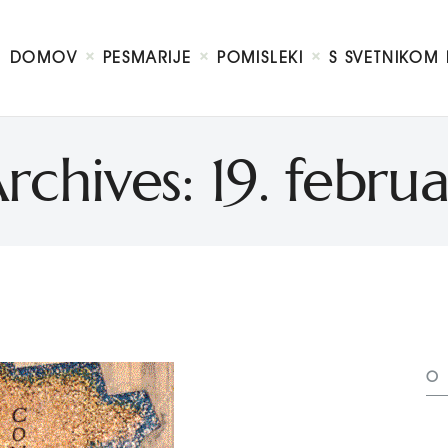
DOMOV
O MENI
DOMOV
PESMARIJE
POMISLEKI
S SVETNIKOM 
S SVETNIKOM NA TI
PREDSTAVE
KNJIGE
Archives: 19. febru
KONTAKT
O