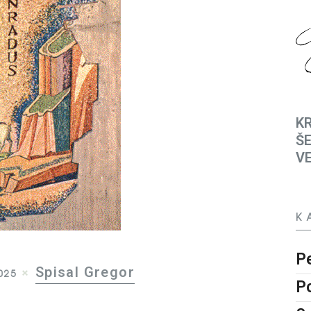
KR
ŠE
V
K
P
Spisal Gregor
025
P