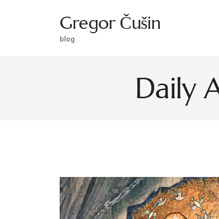
Gregor Čušin
Gregor Čušin
blog
blog
Daily 