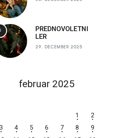
PREDNOVOLETNI
LER
29. DECEMBER 2025
februar 2025
P
T
S
Č
P
S
N
1
2
3
4
5
6
7
8
9