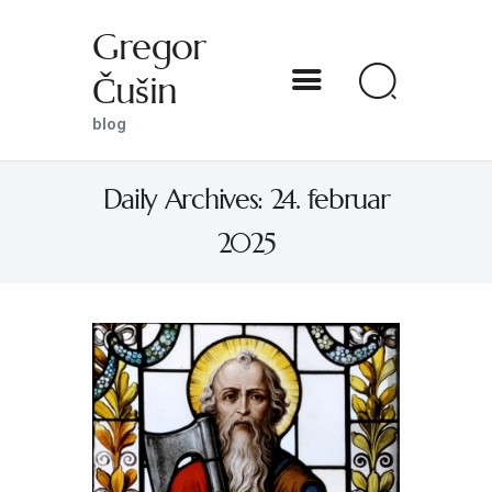
Gregor
Čušin
Gregor Čušin
blog
blog
Daily Archives: 24. februar
DOMOV
2025
O MENI
S SVETNIKOM NA TI
PREDSTAVE
KNJIGE
KONTAKT