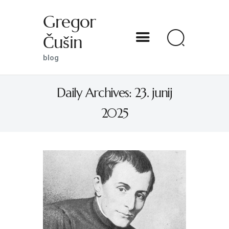
Gregor
Čušin
Gregor Čušin
blog
blog
Daily Archives: 23. junij
DOMOV
2025
O MENI
S SVETNIKOM NA TI
PREDSTAVE
KNJIGE
KONTAKT