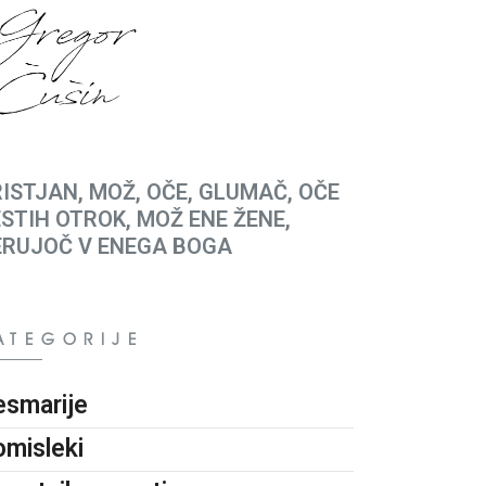
ISTJAN, MOŽ, OČE, GLUMAČ, OČE
STIH OTROK, MOŽ ENE ŽENE,
ERUJOČ V ENEGA BOGA
ATEGORIJE
esmarije
omisleki