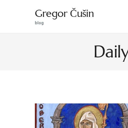
Gregor Čušin
Gregor Čušin
blog
blog
Daily