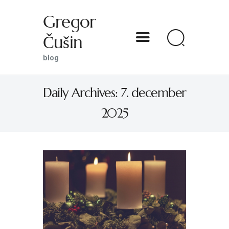
Gregor
Čušin
Gregor Čušin
blog
blog
Daily Archives: 7. december
DOMOV
2025
O MENI
S SVETNIKOM NA TI
PREDSTAVE
KNJIGE
KONTAKT