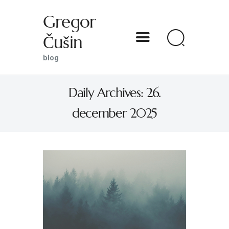
Gregor
Čušin
Gregor Čušin
blog
blog
Daily Archives: 26.
DOMOV
december 2025
O MENI
S SVETNIKOM NA TI
PREDSTAVE
KNJIGE
KONTAKT