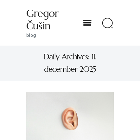
Gregor
Čušin
Gregor Čušin
blog
blog
Daily Archives: 11.
DOMOV
december 2025
O MENI
S SVETNIKOM NA TI
PREDSTAVE
KNJIGE
KONTAKT