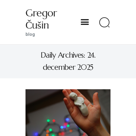
Gregor
Čušin
Gregor Čušin
blog
blog
Daily Archives: 24.
DOMOV
december 2025
O MENI
S SVETNIKOM NA TI
PREDSTAVE
KNJIGE
KONTAKT