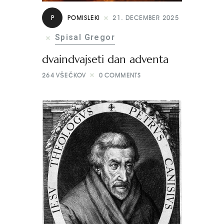
P
POMISLEKI
21. DECEMBER 2025
Spisal Gregor
dvaindvajseti dan adventa
264
VŠEČKOV
0
COMMENTS