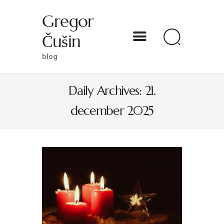
Gregor
Čušin
Gregor Čušin
blog
blog
Daily Archives: 21.
DOMOV
december 2025
O MENI
S SVETNIKOM NA TI
PREDSTAVE
KNJIGE
KONTAKT